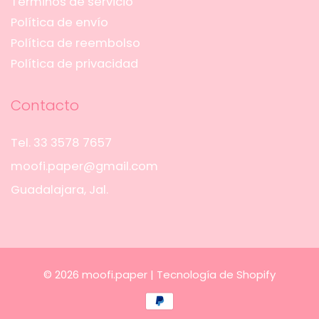
Términos de servicio
Política de envío
Política de reembolso
Política de privacidad
Contacto
Tel. 33 3578 7657
moofi.paper@gmail.com
Guadalajara, Jal.
© 2026
moofi.paper
|
Tecnología de Shopify